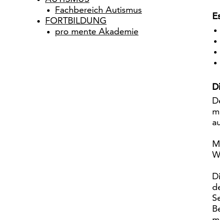
Fachbereich Autismus
E
FORTBILDUNG
pro mente Akademie
D
D
m
a
M
W
D
d
S
B
m