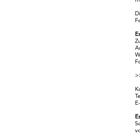
D
F
E
Z
A
W
F
>
K
T
E
E
S
v