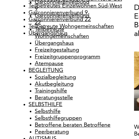
Garconnierenverbund
Teilbetreutes Einzelwohnen Süd-West
D
9
Garconnierenverbund 9
Garconnierenverbund
E
Garconnierenverbund 22
22
B
Teilbetreute Wohngemeinschaften
Teilbetreute
Übergangshaus
a
Wohngemeinschaften
Übergangshaus
Freizeitgestaltung
Freizeitgruppenprogramm
Atempause
BEGLEITUNG
Sozialbegleitung
Akutbegleitung
Trainingshilfe
Beratungsstelle
SELBSTHILFE
Selbsthilfe
Selbsthilfegruppen
Betroffene beraten Betroffene
W
Peerberatung
Be
AUTISMUS