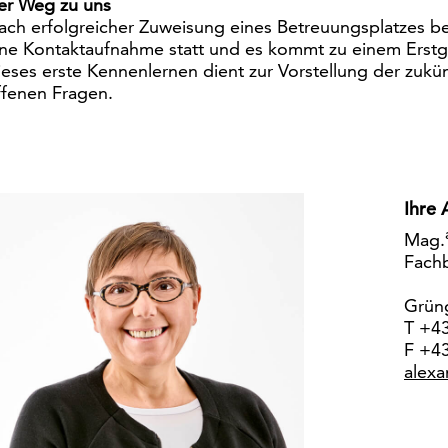
er Weg zu uns
ach erfolgreicher Zuweisung eines Betreuungsplatzes be
ine Kontaktaufnahme statt und es kommt zu einem Erstge
ieses erste Kennenlernen dient zur Vorstellung der zukü
ffenen Fragen.
Ihre 
Mag.
Fachb
Grün
T +43
F +43
alex