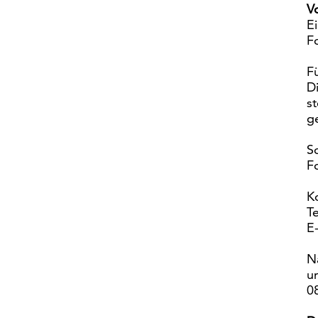
V
E
F
F
D
s
g
S
F
K
T
E
N
u
0