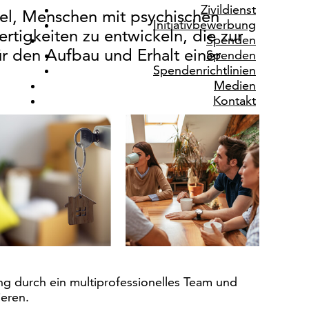
Zivildienst
el, Menschen mit psychischen
Initiativbewerbung
rtigkeiten zu entwickeln, die zur
Spenden
r den Aufbau und Erhalt einer
Spenden
Spendenrichtlinien
Medien
Kontakt
ng durch ein multiprofessionelles Team und
ieren.